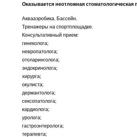
Оказывается неотложная стоматологическая 
Аквааэробика. Бассейн.
Тренажеры на спортплощадке.
Консультативный прием:
гинеколога;
невропатолога;
отоларинголога;
эндокринолога;
хирурга;
окулиста;
дермантолога;
сексопатолога;
кардиолога;
уролога;
гастроэнтеролога;
терапевта;