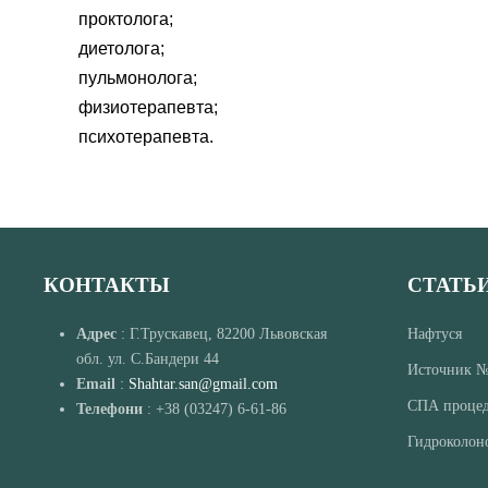
проктолога;
диетолога;
пульмонолога;
физиотерапевта;
психотерапевта.
КОНТАКТЫ
СТАТЬ
Адрес
: Г.Трускавец, 82200 Львовская
Нафтуся
обл. ул. С.Бандери 44
Источник 
Email
:
Shahtar.san@gmail.com
СПА проце
Телефони
: +38 (03247) 6-61-86
Гидроколон