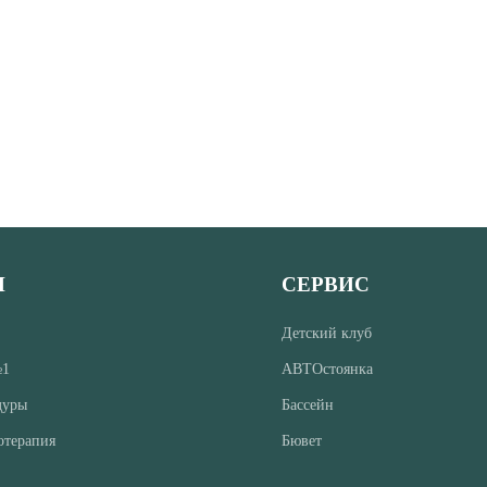
И
СЕРВИС
Детский клуб
№1
АВТОстоянка
дуры
Бассейн
отерапия
Бювет